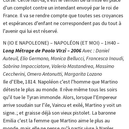
d’un complot contre un intendant envoyé par le roi de
France. Il va se rendre compte que toutes ses croyances
et espérances d’enfant ne correspondent pas du tout à
l’avenir qui lui est réservé.
N (IO E NAPOLEONE) – NAPOLÉON (ET MOI) – 1H40 –
Long Métrage de Paolo Virzì – 2006
Avec : Daniel
Auteuil, Elio Germano, Monica Bellucci, Francesca Inaudi,
Sabrina Impacciatore, Valerio Mastandrea, Massimo
Ceccherini, Omero Antonutti, Margarita Lozano
Ile d’Elbe, 1814. Napoléon c’est l’homme que Martino
déteste le plus au monde. Il rêve même tous les soirs
qu’il tue le Tyran immonde. Alors, lorsque l’Empereur
arrive soudain sur l’ïle, Vaincu et exilé, Martino y voit un
signe..; et graisse déjà son vieux pistolet. La baronne
Emilia c’est la femme que Martino aime le plus au
monde, mais elle ne pense qu’à partir vivre à Naples,